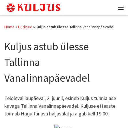
Skip to content
Me
Home
»
Uudised
»
Kuljus astub ülesse Tallinna Vanalinnapäevadel
Kuljus astub ülesse
Tallinna
Vanalinnapäevadel
Eeloleval laupäeval, 2. juunil, esineb Kuljus tunniajase
kavaga Tallinna Vanalinnapäevadel. Kuljuse etteaste
toimub Harju tänava haljasalal ja algab kell 19.00.