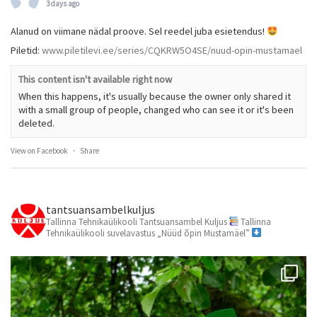
3 days ago
Alanud on viimane nädal proove. Sel reedel juba esietendus!
Piletid:
www.piletilevi.ee/series/CQKRW5O4SE/nuud-opin-mustamael
This content isn't available right now
When this happens, it's usually because the owner only shared it
with a small group of people, changed who can see it or it's been
deleted.
View on Facebook
·
Share
tantsuansambelkuljus
Tallinna Tehnikaülikooli Tantsuansambel Kuljus
Tallinna
Tehnikaülikooli suvelavastus „Nüüd õpin Mustamäel”