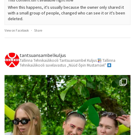
When this happens, it's usually because the owner only shared it
with a small group of people, changed who can see it or it's been
deleted.
View on Facebook
·
Share
tantsuansambelkuljus
Tallinna Tehnikaülikooli Tantsuansambel Kuljus
Tallinna
Tehnikaülikooli suvelavastus „Nüüd õpin Mustamäel”