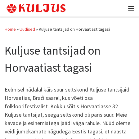
Skip to content
Me
Home
»
Uudised
»
Kuljuse tantsijad on Horvaatiast tagasi
Kuljuse tantsijad on
Horvaatiast tagasi
Eelmisel nädalal käis suur seltskond Kuljuse tantsijaid
Horvaatias, Braći saarel, kus võeti osa
folkloorifestivalist. Kokku sõitis Horvaatiasse 32
Kuljuse tantsijat, seega seltskond oli päris suur. Meie
kavade ja esinemistega jäädi väga rahule. Nüüd oleme
veidi jumekamate nägudega Eestis tagasi, et naasta