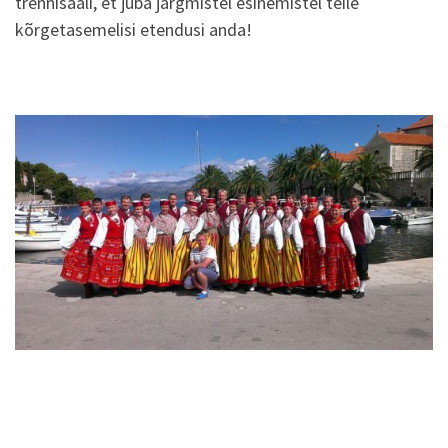
trennisaali, et juba järgmistel esinemistel teile
kõrgetasemelisi etendusi anda!