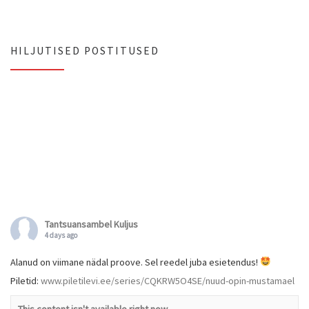
HILJUTISED POSTITUSED
Tantsuansambel Kuljus
4 days ago
Alanud on viimane nädal proove. Sel reedel juba esietendus!
Piletid:
www.piletilevi.ee/series/CQKRW5O4SE/nuud-opin-mustamael
This content isn't available right now