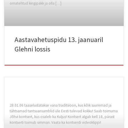
omatehtud kingipakk ja olla […]
Aastavahetuspidu 13. jaanuaril
Glehni lossis
28.01.06 taaselustatakse vana traditsioon, kus kõik suuremad ja
tähtsamad tantsuansamblid üle Eesti tulevad kokku! Saab toimuma
Jõhvi kontsert, kus osaleb ka Kuljus! Kontsert algab kell 18, pärast
kontserti toimub simman. Vaata ka kontserdi videoklippi!