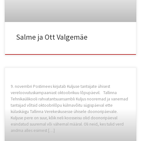
Salme ja Ott Valgemäe
9. novembri Postimees kirjutab Kuljuse tantsijate ühisest
vereloovutuskampaaniast oktoobrikuu lõpupäevil. Tallinna
Tehnikaülikooli rahvatantsuansambli Kuljus nooremad ja vanemad
tantsijad võtsid oktoobrilõpu külmavõitu sügispäeval ette
külaskäigu Tallinna Verekeskusesse ühisele doonoripäevale.
Kuljuse pere on suur, kõik neli koosseisu olid doonoripäeval
esindatud suuremal või vähemal määral. Oli neid, kes tulid verd
andma alles esimest […]