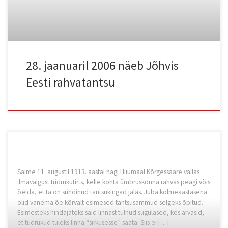
28. jaanuaril 2006 näeb Jõhvis
Eesti rahvatantsu
Salme 11. augustil 1913. aastal nägi Hiiumaal Kõrgessaare vallas
ilmavalgust tüdrukutirts, kelle kohta ümbruskonna rahvas peagi võis
öelda, et ta on sündinud tantsukingad jalas. Juba kolmeaastasena
olid vanema õe kõrvalt esimesed tantsusammud selgeks õpitud.
Esimesteks hindajateks said linnast tulnud sugulased, kes arvasid,
et tüdrukud tuleks linna “sirkusesse” saata. Siis ei […]