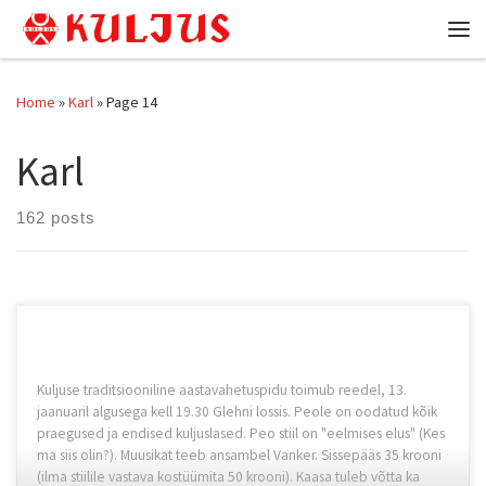
Skip to content
Me
Home
»
Karl
»
Page 14
Karl
162 posts
Kuljuse traditsiooniline aastavahetuspidu toimub reedel, 13.
jaanuaril algusega kell 19.30 Glehni lossis. Peole on oodatud kõik
praegused ja endised kuljuslased. Peo stiil on "eelmises elus" (Kes
ma siis olin?). Muusikat teeb ansambel Vanker. Sissepääs 35 krooni
(ilma stiilile vastava kostüümita 50 krooni). Kaasa tuleb võtta ka