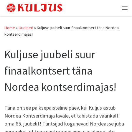
Skip to content
Me
Home
»
Uudised
»
Kuljuse juubeli suur finaalkontsert täna Nordea
kontserdimajas!
Kuljuse juubeli suur
finaalkontsert täna
Nordea kontserdimajas!
Täna on see päiksepaisteline päev, kui Kuljus astub
Nordea Kontserdimaja lavale, et tähistada väärikalt
oma 65. juubelit! Tantsijad kogunevad Nordeasse juba
hommikul, et teha veel proove ning siis oleme juba