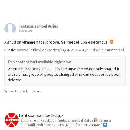
Tantsuansambel Kuljus
3 days ago
Alanud on viimane nädal proove. Sel reedel juba esietendus!
Piletid:
www.piletilevi.ee/series/CQKRW5O4SE/nuud-opin-mustamael
This content isn't available right now
When this happens, it's usually because the owner only shared it
with a small group of people, changed who can see it or it's been
deleted.
View on Facebook
·
Share
tantsuansambelkuljus
Tallinna Tehnikaülikooli Tantsuansambel Kuljus
Tallinna
Tehnikaülikooli suvelavastus „Nüüd õpin Mustamäel”