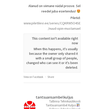
Alanud on viimane nädal proove. Sel
reedel juba esietendus!
Piletid:
www.piletilevi.ee/series/CQKRW5O4SE
/nuud-opin-mustamael
This content isn't available right
now
When this happens, it's usually
because the owner only shared it
with a small group of people,
changed who can see it or it's been
deleted.
View on Facebook
·
Share
tantsuansambelkuljus
Tallinna Tehnikaülikooli
Tantsuansambel Kuljus