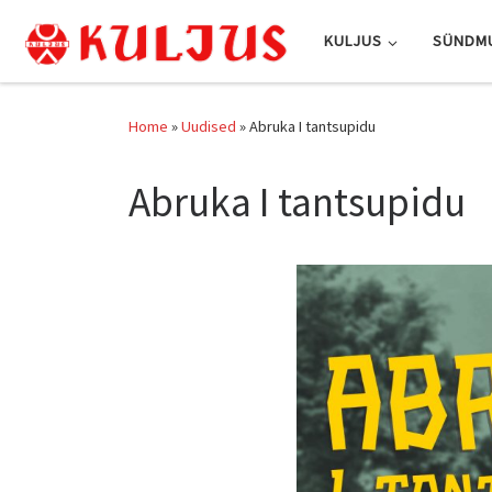
Skip to content
KULJUS
SÜNDM
Home
»
Uudised
»
Abruka I tantsupidu
Abruka I tantsupidu