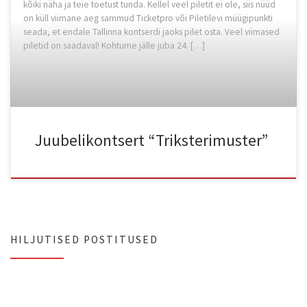
kõiki näha ja teie toetust tunda. Kellel veel piletit ei ole, siis nüüd
on küll viimane aeg sammud Ticketpro või Piletilevi müügipunkti
seada, et endale Tallinna kontserdi jaoks pilet osta. Veel viimased
piletid on saadaval! Kohtume jälle juba 24. […]
Juubelikontsert “Triksterimuster”
HILJUTISED POSTITUSED