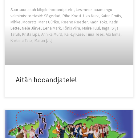
Suur-suur aitäh kõigile hooandjatele, kes meie lauamängu
valmimist toetasid: Sõgedad, Riho Koost. Uko Nurk, Katrin Ernits,
Mihkel Moorats, Maris Üürike, Reeno Reeder, Kadri Toks, Kadri
Lette, Nele Järve, Eena Mark, Tõnis Viira, Maire Tuul, Inga, Silja
Talvik, Krista Lips, Annika Murd, Kai-Ly Kase, Tiina Tees, Alo Einla,
Kristiina Talts, Martin […]
Aitäh hooandjatele!
Hea tantsusõber, Ticketpro kaudu ostes on veel võimalik Kuljuse
65. juubelikontserdile saada väga häid kohti. Kiirustage nüüd kõik