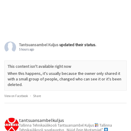
Tantsuansambel Kuljus
updated their status.
5 hours ago
This content isn't available right now
When this happens, it's usually because the owner only shared it
with a small group of people, changed who can see it or it's been
deleted.
View on Facebook
·
Share
tantsuansambelkuljus
Tallinna Tehnikaülikooli Tantsuansambel Kuljus
Tallinna
Tehnikaülikooli suvelavastus „Nüüd õpin Mustamäel”