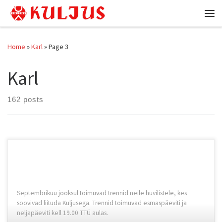
Skip to content
Me
Home
»
Karl
»
Page 3
Karl
162 posts
Septembrikuu jooksul toimuvad trennid neile huvilistele, kes
soovivad liituda Kuljusega. Trennid toimuvad esmaspäeviti ja
neljapäeviti kell 19.00 TTÜ aulas.