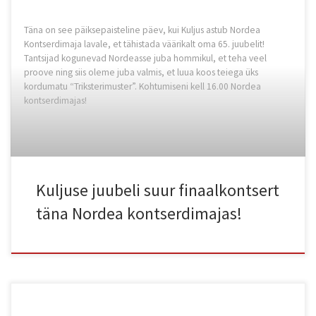
Täna on see päiksepaisteline päev, kui Kuljus astub Nordea
Kontserdimaja lavale, et tähistada väärikalt oma 65. juubelit!
Tantsijad kogunevad Nordeasse juba hommikul, et teha veel
proove ning siis oleme juba valmis, et luua koos teiega üks
kordumatu “Triksterimuster”. Kohtumiseni kell 16.00 Nordea
kontserdimajas!
Kuljuse juubeli suur finaalkontsert
täna Nordea kontserdimajas!