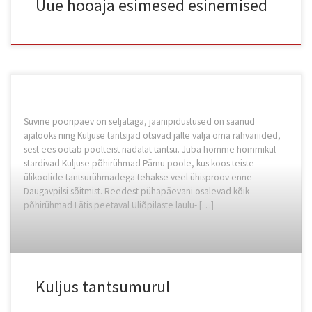
Uue hooaja esimesed esinemised
Suvine pööripäev on seljataga, jaanipidustused on saanud
ajalooks ning Kuljuse tantsijad otsivad jälle välja oma rahvariided,
sest ees ootab poolteist nädalat tantsu. Juba homme hommikul
stardivad Kuljuse põhirühmad Pärnu poole, kus koos teiste
ülikoolide tantsurühmadega tehakse veel ühisproov enne
Daugavpilsi sõitmist. Reedest pühapäevani osalevad kõik
põhirühmad Lätis peetaval Üliõpilaste laulu- […]
Kuljus tantsumurul