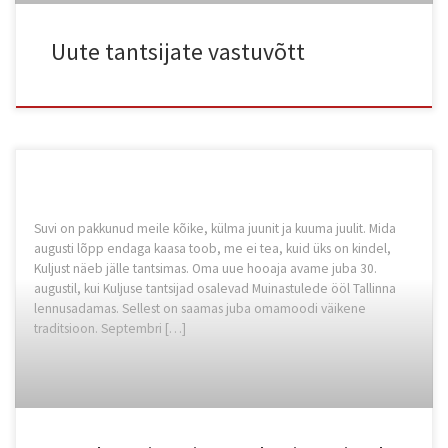
Uute tantsijate vastuvõtt
Suvi on pakkunud meile kõike, külma juunit ja kuuma juulit. Mida
augusti lõpp endaga kaasa toob, me ei tea, kuid üks on kindel,
Kuljust näeb jälle tantsimas. Oma uue hooaja avame juba 30.
augustil, kui Kuljuse tantsijad osalevad Muinastulede ööl Tallinna
lennusadamas. Sellest on saamas juba omamoodi väikene
traditsioon. Septembri […]