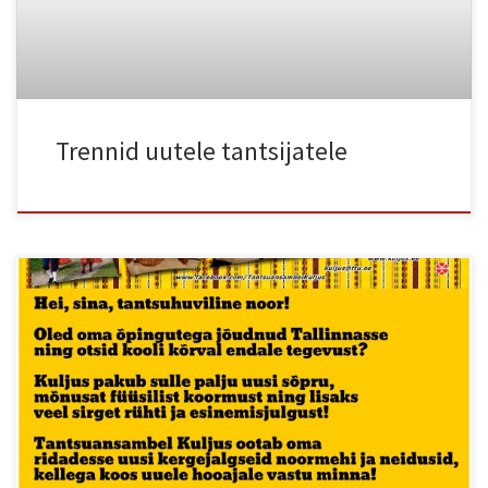
Trennid uutele tantsijatele
Oma tulemisest anna teada, täites ankeet, mille abil saame sinuga
ühendust võtta ja anda informatsiooni trennide kohta! Ankeedi
leiad siit: https://docs.google.com/spreadsheet/viewform?
formkey=dHl6YjdHNjFaaG1sYUJ2ajZzbUhGLVE6MQ