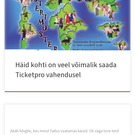
Ticketpro müügipunktidesse, tantsime koos Kuljusega suvesse!
Kohtumiseni laupäeval Nordea kontserdimajas (endise nimega
Nokia kontserdimaja).
http://www.ticketpro.ee/jnp/music/1240978-ttu-tantsuansambel-
kuljus-65-juubelikontsert.html
Häid kohti on veel võimalik saada
Ticketpro vahendusel
Aitäh kõigile, kes meid Tartus vaatamas käisid. Oli väga tore teid