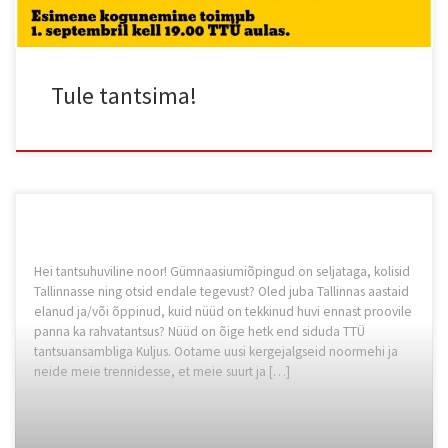
Tule tantsima!
Hei tantsuhuviline noor! Gümnaasiumiõpingud on seljataga, kolisid
Tallinnasse ning otsid endale tegevust? Oled juba Tallinnas aastaid
elanud ja/või õppinud, kuid nüüd on tekkinud huvi ennast proovile
panna ka rahvatantsus? Nüüd on õige hetk end siduda TTÜ
tantsuansambliga Kuljus. Ootame uusi kergejalgseid noormehi ja
neide meie trennidesse, et meie suurt ja […]