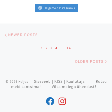
Jälgi meid Instagramis
Posts navigation
Newer posts
NEWER POSTS
1
2
3
4
…
14
Ol
OLDER POSTS
Siseveeb
|
KISS
|
Kuulutaja
Kutsu
© 2026
Kuljus
meid tantsima!
Võta meiega ühendust!