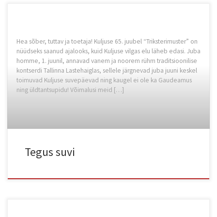
Hea sõber, tuttav ja toetaja! Kuljuse 65. juubel “Triksterimuster” on
nüüdseks saanud ajalooks, kuid Kuljuse vilgas elu läheb edasi. Juba
homme, 1. juunil, annavad vanem ja noorem rühm traditsioonilise
kontserdi Tallinna Lastehaiglas, sellele järgnevad juba juuni keskel
toimuvad Kuljuse suvepäevad ning kaugel ei ole ka Gaudeamus
ning üldtantsupidu! Võimalusi meid […]
Tegus suvi