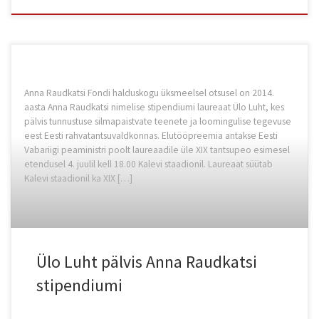
Anna Raudkatsi Fondi halduskogu üksmeelsel otsusel on 2014.
aasta Anna Raudkatsi nimelise stipendiumi laureaat Ülo Luht, kes
pälvis tunnustuse silmapaistvate teenete ja loomingulise tegevuse
eest Eesti rahvatantsuvaldkonnas. Elutööpreemia antakse Eesti
Vabariigi peaministri poolt laureaadile üle XIX tantsupeo esimesel
etendusel 4. juulil kell 18.00 Kalevi staadionil. Laureaat süütab
Kalevi staadionil ka XIX […]
Ülo Luht pälvis Anna Raudkatsi
stipendiumi